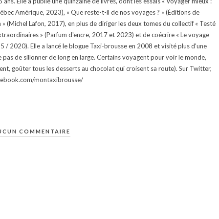
ans. Elle a publié une quinzaine de livres, dont les essais « Voyager mieux :
uébec Amérique, 2023), « Que reste-t-il de nos voyages ? » (Éditions de
 (Michel Lafon, 2017), en plus de diriger les deux tomes du collectif « Testé
traordinaires » (Parfum d'encre, 2017 et 2023) et de coécrire « Le voyage
015 / 2020). Elle a lancé le blogue Taxi-brousse en 2008 et visité plus d'une
e pas de sillonner de long en large. Certains voyagent pour voir le monde,
ment, goûter tous les desserts au chocolat qui croisent sa route). Sur Twitter,
facebook.com/montaxibrousse/
UCUN COMMENTAIRE