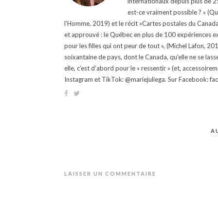
internationaux depuis plus de 25 
est-ce vraiment possible ? » (Q
l'Homme, 2019) et le récit «Cartes postales du Canada »
et approuvé : le Québec en plus de 100 expériences ex
pour les filles qui ont peur de tout », (Michel Lafon, 2
soixantaine de pays, dont le Canada, qu'elle ne se lass
elle, c’est d’abord pour le « ressentir » (et, accessoire
Instagram et TikTok: @mariejuliega. Sur Facebook: 
A
LAISSER UN COMMENTAIRE