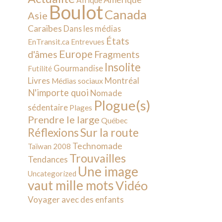
Afrique
Boulot
Canada
Asie
Caraïbes
Dans les médias
États
EnTransit.ca
Entrevues
Europe
d'âmes
Fragments
Insolite
Gourmandise
Futilité
Livres
Montréal
Médias sociaux
N'importe quoi
Nomade
Plogue(s)
sédentaire
Plages
Prendre le large
Québec
Sur la route
Réflexions
Technomade
Taïwan 2008
Trouvailles
Tendances
Une image
Uncategorized
vaut mille mots
Vidéo
Voyager avec des enfants