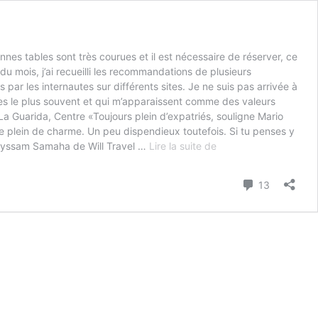
nes tables sont très courues et il est nécessaire de réserver, ce
u mois, j’ai recueilli les recommandations de plusieurs
ar les internautes sur différents sites. Je ne suis pas arrivée à
ues le plus souvent et qui m’apparaissent comme des valeurs
- La Guarida, Centre «Toujours plein d’expatriés, souligne Mario
ice plein de charme. Un peu dispendieux toutefois. Si tu penses y
Où
. Mayssam Samaha de Will Travel …
Lire la suite de
manger
à
Commenta
13
La
Havane?