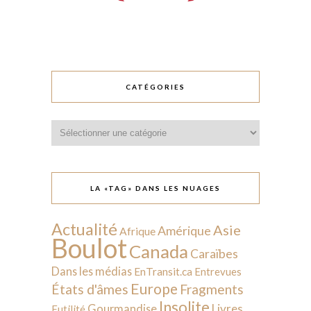
CATÉGORIES
Catégories
LA «TAG» DANS LES NUAGES
Actualité
Asie
Amérique
Afrique
Boulot
Canada
Caraïbes
Dans les médias
EnTransit.ca
Entrevues
Europe
États d'âmes
Fragments
Insolite
Livres
Gourmandise
Futilité