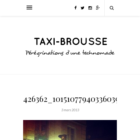
426362_10151077940336039_749
3 mars 2013