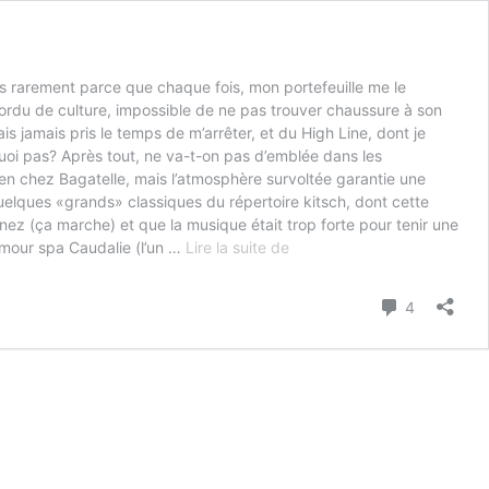
ès rarement parce que chaque fois, mon portefeuille me le
ordu de culture, impossible de ne pas trouver chaussure à son
 jamais pris le temps de m’arrêter, et du High Line, dont je
quoi pas? Après tout, ne va-t-on pas d’emblée dans les
en chez Bagatelle, mais l’atmosphère survoltée garantie une
quelques «grands» classiques du répertoire kitsch, dont cette
nez (ça marche) et que la musique était trop forte pour tenir une
10
amour spa Caudalie (l’un …
Lire la suite de
coups
de
Commenta
4
coeur
new-
yorkais