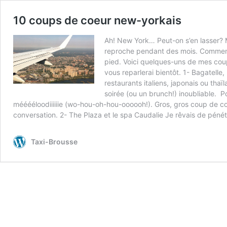
10 coups de coeur new-yorkais
Ah! New York… Peut-on s’en lasser? M
reproche pendant des mois. Comment r
pied. Voici quelques-uns de mes coups
vous reparlerai bientôt. 1- Bagatelle
restaurants italiens, japonais ou th
soirée (ou un brunch!) inoubliable. P
mééééloodiiiiiie (wo-hou-oh-hou-oooooh!). Gros, gros coup de coe
conversation. 2- The Plaza et le spa Caudalie Je rêvais de péné
Taxi-Brousse