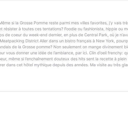
ême si la Grosse Pomme reste parmi mes villes favorites, j’y vais tr
ésister à toutes ces tentations? Foodie ou fashionista, hippie ou m
 de coeur du week-end dernier, en plus de Central Park, où je n’avais
, Meatpacking District Aller dans un bistro français à New York, pour
aïlandais de la Grosse pomme? Non seulement on mange divinement bi
our vous donner une idée de l’ambiance, par ici. Clin d’oeil frenchy: 
ur, même si l’enchaînement douteux des hits sent la recette à plein 
trer dans cet hôtel mythique depuis des années. Ma visite au très gl